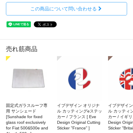
この商品について問い合わせる
売れ筋商品
固定式ガラスルーフ専
イブデザイン オリジナ
イブデザイン
用 サンシェード
ル カッティングeステッ
ル カッティ
[Sunshade for fixed
カー / フランス [ Eve
カー / イギリス
glass roof exclusively
Design Original Cutting
Design Origin
for Fiat 500&500e and
Sticker "France" ]
Sticker "Britai