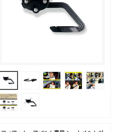
/
ドリンク ホルダー / BERLINGO ・
00e
DOBLÒ ・ RIFTER
デザインアンテナ・ロゴインパクト 再取
り付けキット