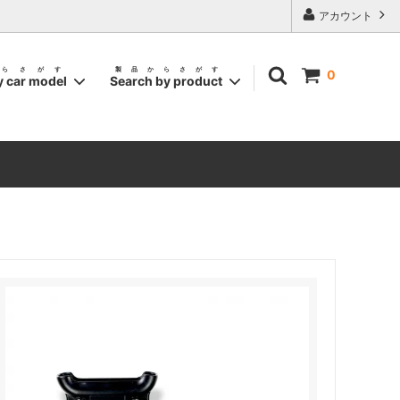
アカウント
らさがす
製品からさがす
0
y car model
Search by product
BMW MINI
ロングロッドアンテナ
CITROEN/FIAT/PEUGEOT
ARTH
ゴールド パーツ コレクション /
STICKER
ABARTH
ー /
ハンドル デコレーター / ABARTH・FIAT
・FIAT
エクステンション アームス / ABARTH・
FIAT
H・FIAT
シフトノブ カスタムキット / FIAT