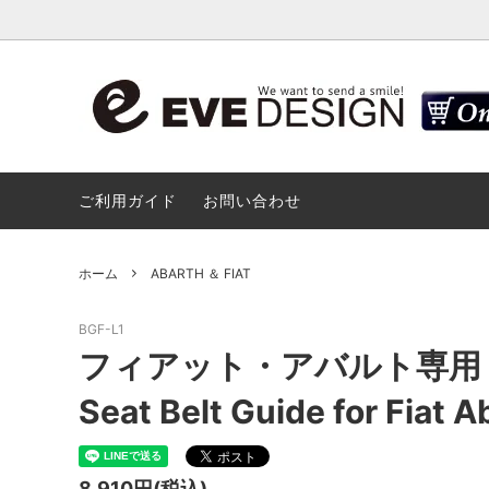
ABARTH
モバイルホルダー セット / ホルダー単品
ABARTH
デザイ
/ 延長アーム
ご利用ガイド
お問い合わせ
FIAT
RENAU
アンテナベース カバー
ディフュ
国産車汎用
モバイ
ホーム
ABARTH ＆ FIAT
フェンダーアーチ カバー
Aピラー
FIAT
BGF-L1
フィアット・アバルト専用 シ
ハンドル カバー / ABARTH・FIAT
ドアミラー
Seat Belt Guide for Fiat Ab
フォグランプ ベゼルカバー / ABARTH・
キーシリン
FIAT
8,910円(税込)