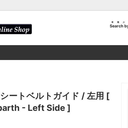
車種か
Search b
 ＆ FIAT
ンアンテナ
ALFA ROMEO
ブレードアンテナ
LT
SUZUKI
ーザー カバー / ABARTH
エンブレム カスタムキット / AB
ルホルダー用 共通パーツ
DIY Spray
コーナープレート / ABARTH・
ヘッドライト ウォッシャー カバ
ABARTH・FIAT
ートベルトガイド / 左用 [
 カバー / ABARTH・FIAT
テールランプ カバー / ABARTH
arth - Left Side ]
ダー カバー / ABARTH・FIAT
カラードット キャップ / ABART