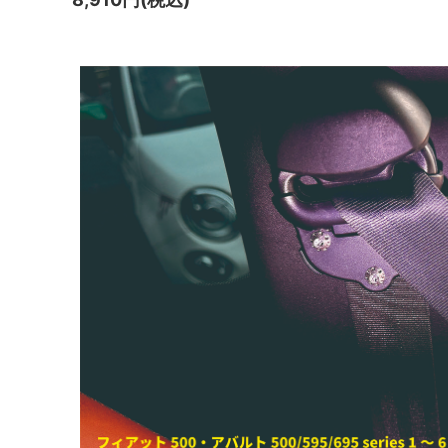
シフトノブ パネル / FIAT
ホイール
リアゲート インナーハンドル / BMW
ステッ
MINI（F55 / F56 / F65 / F66 / J01）