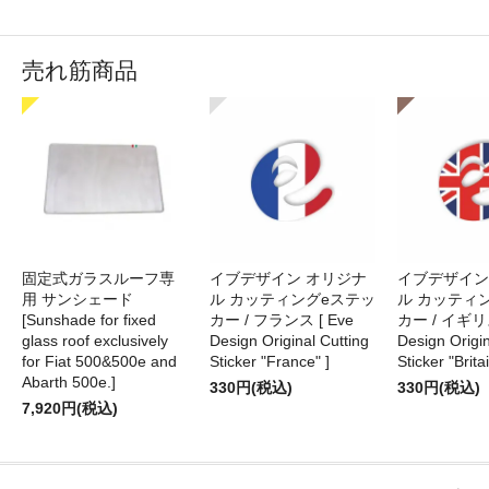
売れ筋商品
固定式ガラスルーフ専
イブデザイン オリジナ
イブデザイン
用 サンシェード
ル カッティングeステッ
ル カッティ
[Sunshade for fixed
カー / フランス [ Eve
カー / イギリス
glass roof exclusively
Design Original Cutting
Design Origin
for Fiat 500&500e and
Sticker "France" ]
Sticker "Britai
Abarth 500e.]
330円(税込)
330円(税込)
7,920円(税込)