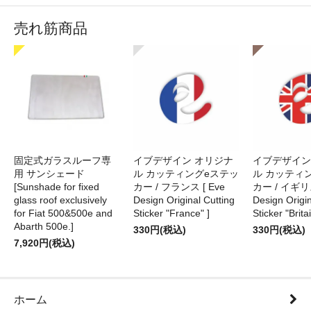
売れ筋商品
固定式ガラスルーフ専
イブデザイン オリジナ
イブデザイン
用 サンシェード
ル カッティングeステッ
ル カッティ
[Sunshade for fixed
カー / フランス [ Eve
カー / イギリス
glass roof exclusively
Design Original Cutting
Design Origin
for Fiat 500&500e and
Sticker "France" ]
Sticker "Britai
Abarth 500e.]
330円(税込)
330円(税込)
7,920円(税込)
ホーム