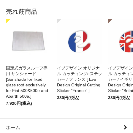
売れ筋商品
固定式ガラスルーフ専
イブデザイン オリジナ
イブデザイン
用 サンシェード
ル カッティングeステッ
ル カッティ
[Sunshade for fixed
カー / フランス [ Eve
カー / イギリス
glass roof exclusively
Design Original Cutting
Design Origin
for Fiat 500&500e and
Sticker "France" ]
Sticker "Britai
Abarth 500e.]
330円(税込)
330円(税込)
7,920円(税込)
ホーム