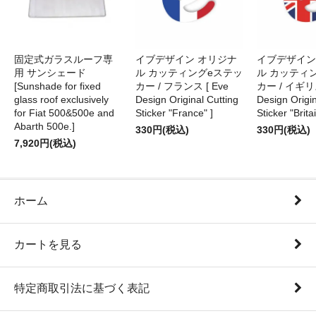
固定式ガラスルーフ専
イブデザイン オリジナ
イブデザイン
用 サンシェード
ル カッティングeステッ
ル カッティ
[Sunshade for fixed
カー / フランス [ Eve
カー / イギリス
glass roof exclusively
Design Original Cutting
Design Origin
for Fiat 500&500e and
Sticker "France" ]
Sticker "Britai
Abarth 500e.]
330円(税込)
330円(税込)
7,920円(税込)
ホーム
カートを見る
特定商取引法に基づく表記