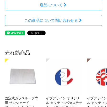
返品について
この商品について問い合わせる
売れ筋商品
固定式ガラスルーフ専
イブデザイン オリジナ
イブデザイン
用 サンシェード
ル カッティングeステッ
ル カッティ