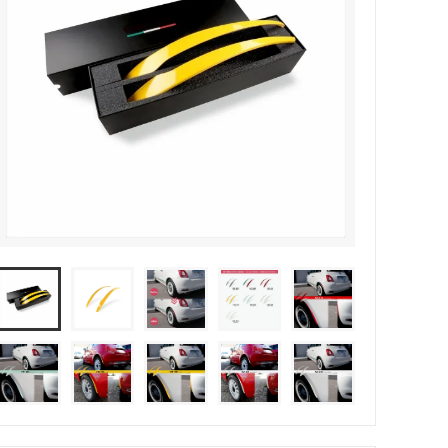
/
ドリンク ホルダー / BERLINGO ・
00e
DOBLÒ ・ RIFTER
デザインアンテナ・ロゴインパクト 再取
り付けキット