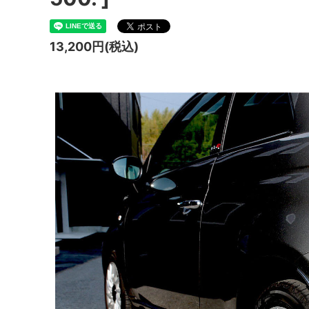
シフトノブ パネル / FIAT
ホイール
13,200円(税込)
リアゲート インナーハンドル / BMW
ステッ
MINI（F55 / F56 / F65 / F66 / J01）