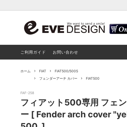
ABARTH
モバイルホルダー セット / ホルダー単品
ABARTH
デザイ
/ 延長アーム
ご利用ガイド
お問い合わせ
FIAT
RENAU
アンテナベース カバー
ディフュ
国産車汎用
モバイ
ホーム
FIAT
FIAT500/500S
フェンダーアーチ カバー
FIAT500
フェンダーアーチ カバー
Aピラー
FIAT
FAF-258
ハンドル カバー / ABARTH・FIAT
ドアミラー
フィアット500専用 フェン
ー [ Fender arch cover "yel
フォグランプ ベゼルカバー / ABARTH・
キーシリン
FIAT
500. ]