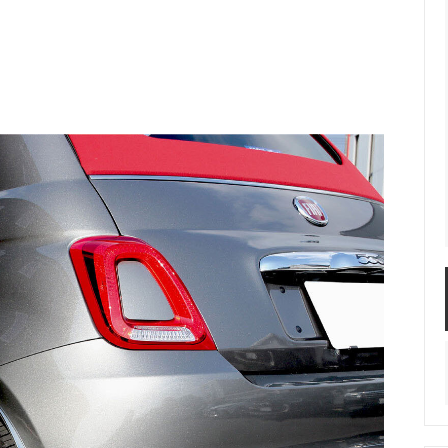
キャップ カバー / FIAT
ガラスルーフ専用 サンシェード 
FIAT500＆500e・ABARTH 5
カー
DIY スプレー