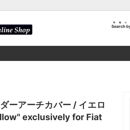
車種か
Search b
 ＆ FIAT
ンアンテナ
ALFA ROMEO
ブレードアンテナ
LT
SUZUKI
ーザー カバー / ABARTH
エンブレム カスタムキット / AB
ルホルダー用 共通パーツ
DIY Spray
コーナープレート / ABARTH・
ヘッドライト ウォッシャー カバ
ABARTH・FIAT
 カバー / ABARTH・FIAT
テールランプ カバー / ABARTH
ダーアーチカバー / イエロ
low" exclusively for Fiat
ダー カバー / ABARTH・FIAT
カラードット キャップ / ABART