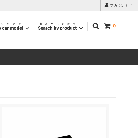
アカウント
らさがす
製品からさがす
0
y car model
Search by product
BMW MINI
ロングロッドアンテナ
CITROEN/FIAT/PEUGEOT
ARTH
ゴールド パーツ コレクション /
STICKER
ABARTH
ー /
ハンドル デコレーター / ABARTH・FIAT
・FIAT
エクステンション アームス / ABARTH・
FIAT
H・FIAT
シフトノブ カスタムキット / FIAT