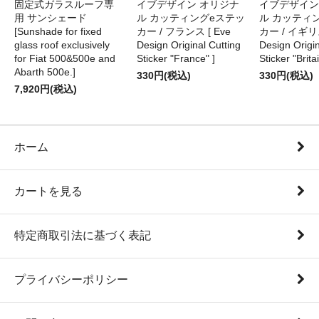
固定式ガラスルーフ専
イブデザイン オリジナ
イブデザイン
用 サンシェード
ル カッティングeステッ
ル カッティ
[Sunshade for fixed
カー / フランス [ Eve
カー / イギリス
glass roof exclusively
Design Original Cutting
Design Origin
for Fiat 500&500e and
Sticker "France" ]
Sticker "Britai
Abarth 500e.]
330円(税込)
330円(税込)
7,920円(税込)
ホーム
カートを見る
特定商取引法に基づく表記
プライバシーポリシー