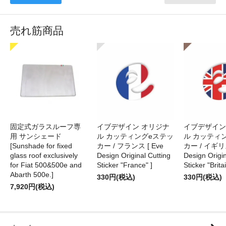
売れ筋商品
固定式ガラスルーフ専
イブデザイン オリジナ
イブデザイン
用 サンシェード
ル カッティングeステッ
ル カッティ
[Sunshade for fixed
カー / フランス [ Eve
カー / イギリス
glass roof exclusively
Design Original Cutting
Design Origin
for Fiat 500&500e and
Sticker "France" ]
Sticker "Britai
Abarth 500e.]
330円(税込)
330円(税込)
7,920円(税込)