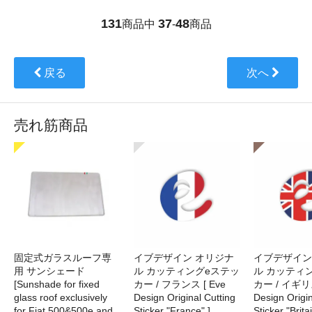
131
37
48
商品中
-
商品
戻る
次へ
売れ筋商品
固定式ガラスルーフ専
イブデザイン オリジナ
イブデザイン
用 サンシェード
ル カッティングeステッ
ル カッティ
[Sunshade for fixed
カー / フランス [ Eve
カー / イギリス
glass roof exclusively
Design Original Cutting
Design Origin
for Fiat 500&500e and
Sticker "France" ]
Sticker "Britai