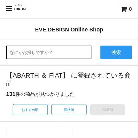
メニュー
menu
0
EVE DESIGN Online Shop
検索
【ABARTH ＆ FIAT】 に登録されている商
品
131
件の商品が見つかりました
おすすめ順
価格順
新着順